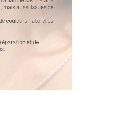
alliant le savoir-faire
s, mais aussi issues de
de couleurs naturelles,
réparation et de
es.