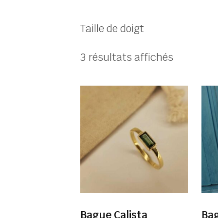
Taille de doigt
Trié
3 résultats affichés
du
plus
récent
au
plus
ancien
Bague Calista
Ba