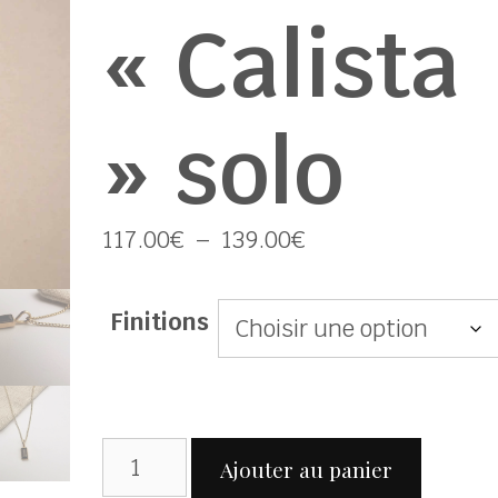
« Calista
» solo
Plage
117.00
€
–
139.00
€
de
prix :
Finitions
117.00€
à
139.00€
Ajouter au panier